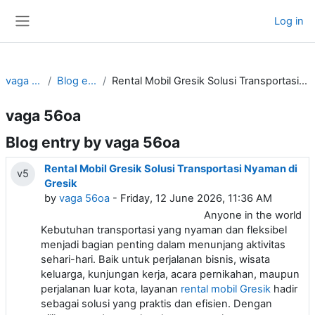
Skip to main content
Log in
Side panel
vaga 56oa
Blog entries
Rental Mobil Gresik Solusi Transportasi Nyaman di Gresik
vaga 56oa
Blog entry by vaga 56oa
Rental Mobil Gresik Solusi Transportasi Nyaman di
v5
Gresik
by
vaga 56oa
- Friday, 12 June 2026, 11:36 AM
Anyone in the world
Kebutuhan transportasi yang nyaman dan fleksibel
menjadi bagian penting dalam menunjang aktivitas
sehari-hari. Baik untuk perjalanan bisnis, wisata
keluarga, kunjungan kerja, acara pernikahan, maupun
perjalanan luar kota, layanan
rental mobil Gresik
hadir
sebagai solusi yang praktis dan efisien. Dengan