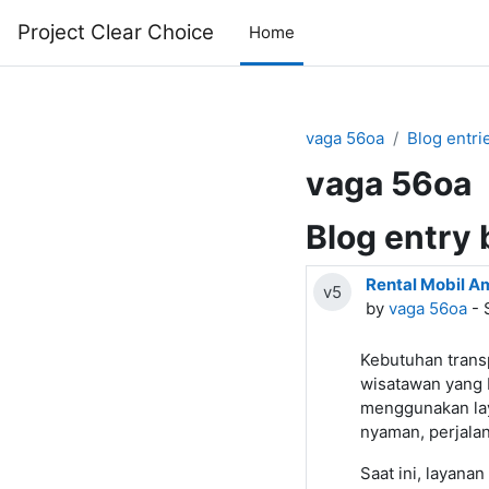
Skip to main content
Project Clear Choice
Home
vaga 56oa
Blog entri
vaga 56oa
Blog entry
Rental Mobil 
v5
by
vaga 56oa
- 
Kebutuhan trans
wisatawan yang b
menggunakan l
nyaman, perjala
Saat ini, layana