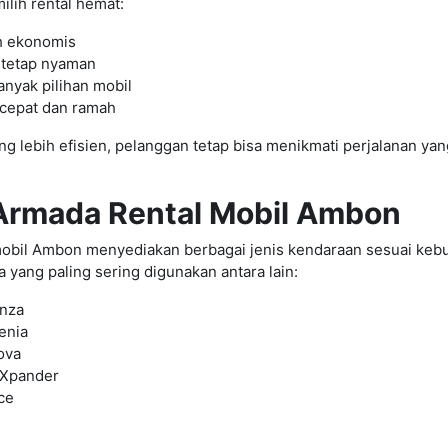
lih rental hemat:
h ekonomis
 tetap nyaman
anyak pilihan mobil
cepat dan ramah
g lebih efisien, pelanggan tetap bisa menikmati perjalanan ya
 Armada Rental Mobil Ambon
mobil Ambon menyediakan berbagai jenis kendaraan sesuai keb
yang paling sering digunakan antara lain:
anza
enia
ova
 Xpander
ce