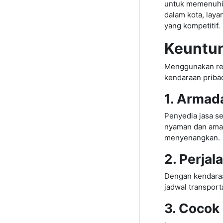
untuk memenuhi k
dalam kota, laya
yang kompetitif.
Keuntu
Menggunakan re
kendaraan pribad
1. Armad
Penyedia jasa s
nyaman dan aman
menyenangkan.
2. Perjal
Dengan kendaraa
jadwal transpor
3. Cocok