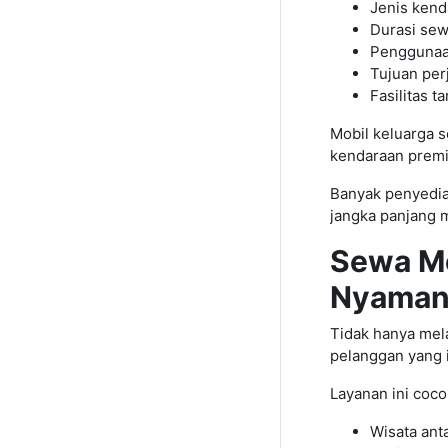
Jenis kend
Durasi se
Penggunaa
Tujuan per
Fasilitas 
Mobil keluarga s
kendaraan premi
Banyak penyedi
jangka panjang 
Sewa Mo
Nyama
Tidak hanya mela
pelanggan yang i
Layanan ini coco
Wisata ant