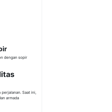
pir
on dengan sopir
itas
rjalanan. Saat ini,
 dan armada