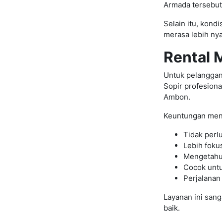
Armada tersebut
Selain itu, kond
merasa lebih ny
Rental 
Untuk pelanggan 
Sopir profesion
Ambon.
Keuntungan men
Tidak perl
Lebih foku
Mengetahui
Cocok untu
Perjalanan
Layanan ini san
baik.