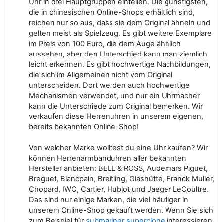
Uhr in drei Hauptgruppen einteilen. Die günstigsten,
die in chinesischen Online-Shops erhältlich sind,
reichen nur so aus, dass sie dem Original ähneln und
gelten meist als Spielzeug. Es gibt weitere Exemplare
im Preis von 100 Euro, die dem Auge ähnlich
aussehen, aber den Unterschied kann man ziemlich
leicht erkennen. Es gibt hochwertige Nachbildungen,
die sich im Allgemeinen nicht vom Original
unterscheiden. Dort werden auch hochwertige
Mechanismen verwendet, und nur ein Uhrmacher
kann die Unterschiede zum Original bemerken. Wir
verkaufen diese Herrenuhren in unserem eigenen,
bereits bekannten Online-Shop!
Von welcher Marke wolltest du eine Uhr kaufen? Wir
können Herrenarmbanduhren aller bekannten
Hersteller anbieten: BELL & ROSS, Audemars Piguet,
Breguet, Blancpain, Breitling, Glashütte, Franck Muller,
Chopard, IWC, Cartier, Hublot und Jaeger LeCoultre.
Das sind nur einige Marken, die viel häufiger in
unserem Online-Shop gekauft werden. Wenn Sie sich
zum Beispiel für
submariner superclone
interessieren,