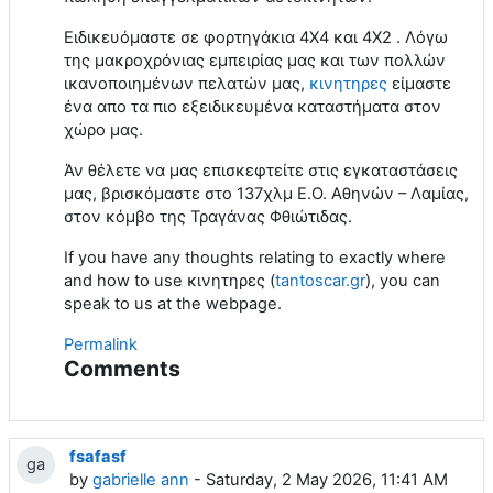
Ειδικευόμαστε σε φορτηγάκια 4Χ4 και 4Χ2 . Λόγω
της μακροχρόνιας εμπειρίας μας και των πολλών
ικανοποιημένων πελατών μας,
κινητηρες
είμαστε
ένα απο τα πιο εξειδικευμένα καταστήματα στον
χώρο μας.
Άν θέλετε να μας επισκεφτείτε στις εγκαταστάσεις
μας, βρισκόμαστε στο 137χλμ Ε.Ο. Αθηνών – Λαμίας,
στον κόμβο της Τραγάνας Φθιώτιδας.
If you have any thoughts relating to exactly where
and how to use κινητηρες (
tantoscar.gr
), you can
speak to us at the webpage.
Permalink
Comments
fsafasf
ga
by
gabrielle ann
- Saturday, 2 May 2026, 11:41 AM