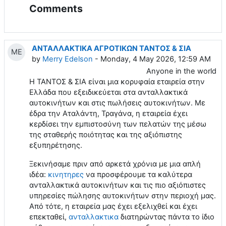
Comments
ΑΝΤΑΛΛΑΚΤΙΚΑ ΑΓΡΟΤΙΚΩΝ ΤΑΝΤΟΣ & ΣΙΑ
ME
by
Merry Edelson
- Monday, 4 May 2026, 12:59 AM
Anyone in the world
Η ΤΑΝΤΟΣ & ΣΙΑ είναι μια κορυφαία εταιρεία στην
Ελλάδα που εξειδικεύεται στα ανταλλακτικά
αυτοκινήτων και στις πωλήσεις αυτοκινήτων. Με
έδρα την Αταλάντη, Τραγάνα, η εταιρεία έχει
κερδίσει την εμπιστοσύνη των πελατών της μέσω
της σταθερής ποιότητας και της αξιόπιστης
εξυπηρέτησης.
Ξεκινήσαμε πριν από αρκετά χρόνια με μια απλή
ιδέα:
κινητηρες
να προσφέρουμε τα καλύτερα
ανταλλακτικά αυτοκινήτων και τις πιο αξιόπιστες
υπηρεσίες πώλησης αυτοκινήτων στην περιοχή μας.
Από τότε, η εταιρεία μας έχει εξελιχθεί και έχει
επεκταθεί,
ανταλλακτικα
διατηρώντας πάντα το ίδιο