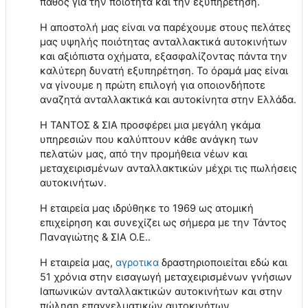
πάθος για την ποιότητα και την εξυπηρέτηση.
Η αποστολή μας είναι να παρέχουμε στους πελάτες
μας υψηλής ποιότητας ανταλλακτικά αυτοκινήτων
και αξιόπιστα οχήματα, εξασφαλίζοντας πάντα την
καλύτερη δυνατή εξυπηρέτηση. Το όραμά μας είναι
να γίνουμε η πρώτη επιλογή για οποιονδήποτε
αναζητά ανταλλακτικά και αυτοκίνητα στην Ελλάδα.
Η ΤΑΝΤΟΣ & ΣΙΑ προσφέρει μια μεγάλη γκάμα
υπηρεσιών που καλύπτουν κάθε ανάγκη των
πελατών μας, από την προμήθεια νέων και
μεταχειρισμένων ανταλλακτικών μέχρι τις πωλήσεις
αυτοκινήτων.
Η εταιρεία μας ιδρύθηκε το 1969 ως ατομική
επιχείρηση και συνεχίζει ως σήμερα με την Τάντος
Παναγιώτης & ΣΙΑ Ο.Ε..
Η εταιρεία μας,
αγροτικα
δραστηριοποιείται εδώ και
51 χρόνια στην εισαγωγή μεταχειρισμένων γνήσιων
Ιαπωνικών ανταλλακτικών αυτοκινήτων και στην
πώληση επαγγελματικών αυτοκινήτων.