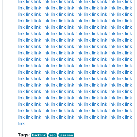
link
link
link
link
link
link
link
link
link
link
link
link
link
link
link
link
link
link
link
link
link
link
link
link
link
link
link
link
link
link
link
link
link
link
link
link
link
link
link
link
link
link
link
link
link
link
link
link
link
link
link
link
link
link
link
link
link
link
link
link
link
link
link
link
link
link
link
link
link
link
link
link
link
link
link
link
link
link
link
link
link
link
link
link
link
link
link
link
link
link
link
link
link
link
link
link
link
link
link
link
link
link
link
link
link
link
link
link
link
link
link
link
link
link
link
link
link
link
link
link
link
link
link
link
link
link
link
link
link
link
link
link
link
link
link
link
link
link
link
link
link
link
link
link
link
link
link
link
link
link
link
link
link
link
link
link
link
link
link
link
link
link
link
link
link
link
link
link
link
link
link
link
link
link
link
link
link
link
link
link
link
link
link
link
link
link
link
link
link
link
link
link
link
link
link
link
link
link
link
link
link
link
link
link
link
link
link
link
link
link
link
link
link
link
link
link
link
link
link
link
link
link
link
link
link
link
link
link
link
link
link
link
link
link
link
link
link
link
link
link
link
link
link
link
link
link
link
link
link
link
link
link
link
link
link
link
link
link
link
link
link
link
link
link
link
link
link
Tags:
backlink
seo
jasa seo