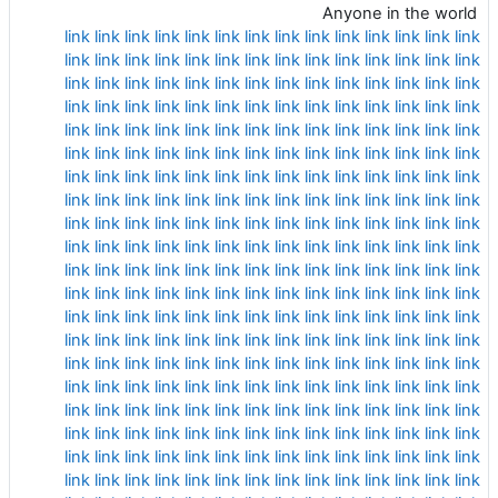
Anyone in the world
link
link
link
link
link
link
link
link
link
link
link
link
link
link
link
link
link
link
link
link
link
link
link
link
link
link
link
link
link
link
link
link
link
link
link
link
link
link
link
link
link
link
link
link
link
link
link
link
link
link
link
link
link
link
link
link
link
link
link
link
link
link
link
link
link
link
link
link
link
link
link
link
link
link
link
link
link
link
link
link
link
link
link
link
link
link
link
link
link
link
link
link
link
link
link
link
link
link
link
link
link
link
link
link
link
link
link
link
link
link
link
link
link
link
link
link
link
link
link
link
link
link
link
link
link
link
link
link
link
link
link
link
link
link
link
link
link
link
link
link
link
link
link
link
link
link
link
link
link
link
link
link
link
link
link
link
link
link
link
link
link
link
link
link
link
link
link
link
link
link
link
link
link
link
link
link
link
link
link
link
link
link
link
link
link
link
link
link
link
link
link
link
link
link
link
link
link
link
link
link
link
link
link
link
link
link
link
link
link
link
link
link
link
link
link
link
link
link
link
link
link
link
link
link
link
link
link
link
link
link
link
link
link
link
link
link
link
link
link
link
link
link
link
link
link
link
link
link
link
link
link
link
link
link
link
link
link
link
link
link
link
link
link
link
link
link
link
link
link
link
link
link
link
link
link
link
link
link
link
link