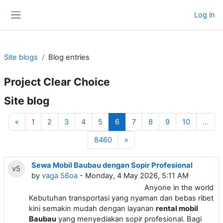
Skip to main content
Log in
Side panel
Site blogs
Blog entries
Project Clear Choice
Site blog
Previous page
Page 1
Page 2
Page 3
Page 4
Page 5
Page 6
Page 7
Page 8
Page 9
Page 10
«
1
2
3
4
5
6
7
8
9
10
…
Page 8460
Next page
8460
»
Sewa Mobil Baubau dengan Sopir Profesional
v5
by
vaga 56oa
- Monday, 4 May 2026, 5:11 AM
Anyone in the world
Kebutuhan transportasi yang nyaman dan bebas ribet
kini semakin mudah dengan layanan
rental mobil
Baubau
yang menyediakan sopir profesional. Bagi