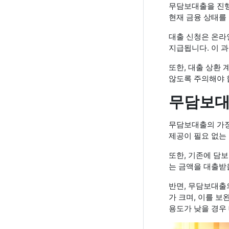
무담보대출을 진행
현재 금융 상태를
대출 신청은 온라
지급됩니다. 이 
또한, 대출 상환
않도록 주의해야 
무담보대
무담보대출의 가장
제공이 필요 없는
또한, 기존에 담
는 금액을 대출받
반면, 무담보대출
가 크며, 이를 보
용도가 낮을 경우