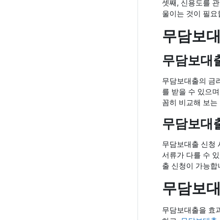
셋째, 신용도를 관
울이는 것이 필요
무담보대
무담보대출
무담보대출의 금리
를 받을 수 있으며
꼼히 비교해 보는
무담보대출
무담보대출 신청 
서류가 다를 수 
출 신청이 가능합
무담보대
무담보대출을 효과