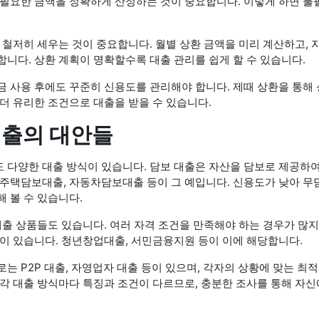
필요한 금액을 정확하게 산정하는 것이 중요합니다. 이렇게 하면 불
 철저히 세우는 것이 중요합니다. 월별 상환 금액을 미리 계산하고, 
합니다. 상환 계획이 명확할수록 대출 관리를 쉽게 할 수 있습니다.
금 사용 후에도 꾸준히 신용도를 관리해야 합니다. 제때 상환을 통해
 더 유리한 조건으로 대출을 받을 수 있습니다.
출의 대안들
 다양한 대출 방식이 있습니다. 담보 대출은 자산을 담보로 제공하여
 주택담보대출, 자동차담보대출 등이 그 예입니다. 신용도가 낮아 무
 볼 수 있습니다.
대출 상품들도 있습니다. 여러 자격 조건을 만족해야 하는 경우가 많지
점이 있습니다. 청년창업대출, 서민금융지원 등이 이에 해당합니다.
는 P2P 대출, 자영업자 대출 등이 있으며, 각자의 상황에 맞는 최
 각 대출 방식마다 특징과 조건이 다르므로, 충분한 조사를 통해 자