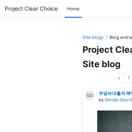
Skip to main content
Project Clear Choice
Home
Site blogs
Blog entri
Project Cle
Site blog
Previ
P
«
1
무담보대출의 혜
GS
by
Glinda Skurr