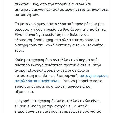
πελατών μας, από την προμήθεια νέων και
μεταχειρισμένων ανταλλακτικών μέχρι τις πωλήσεις
αυτοκινήτων.
Τα μεταχειρισμένα ανταλλακτικά προσφέρουν μια
οικονομική λύση χωρίς να θυσιάζουν την ποιότητα.
Είναι ιδανικά για εκείνους που θέλουν να
εξοικονομήσουν χρήματα αλλά ταυτόχρονα να
διατηρήσουν την καλή λειτουργία του αυτοκινήτου
τους.
Κάθε μεταχειρισμένο ανταλλακτικό περνά από
αυστηρό έλεγχο ποιότητας προτού διατεθεί στην
αγορά. Εξασφαλίζουμε ότι είναι σε άριστη
κατάσταση και πλήρως λειτουργικό,
ματαχειρισμενα
ανταλλακτικα αγροτικων
ώστε να μπορείτε να το
χρησιμοποιήσετε με απόλυτη ασφάλεια και
αξιοπιστία.
Η αγορά μεταχειρισμένων ανταλλακτικών είναι
εξίσου εύκολη με την αγορά νέων. Απλά
επικοινωνήστε μαζί μας, ενημερώστε μας για τις