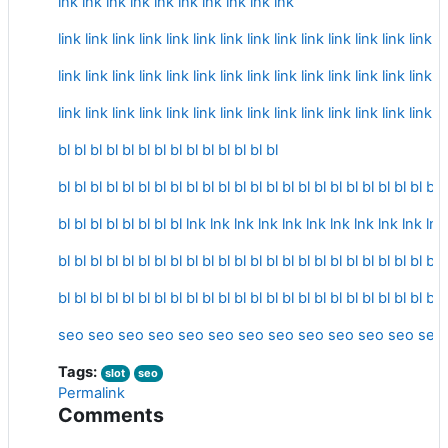
lnk
lnk
lnk
lnk
lnk
lnk
lnk
lnk
lnk
lnk
link
link
link
link
link
link
link
link
link
link
link
link
link
link
li
link
link
link
link
link
link
link
link
link
link
link
link
link
link
li
link
link
link
link
link
link
link
link
link
link
link
link
link
link
li
bl
bl
bl
bl
bl
bl
bl
bl
bl
bl
bl
bl
bl
bl
bl
bl
bl
bl
bl
bl
bl
bl
bl
bl
bl
bl
bl
bl
bl
bl
bl
bl
bl
bl
bl
bl
bl
bl
b
bl
bl
bl
bl
bl
bl
bl
bl
lnk
lnk
lnk
lnk
lnk
lnk
lnk
lnk
lnk
lnk
lnk
bl
bl
bl
bl
bl
bl
bl
bl
bl
bl
bl
bl
bl
bl
bl
bl
bl
bl
bl
bl
bl
bl
bl
bl
b
bl
bl
bl
bl
bl
bl
bl
bl
bl
bl
bl
bl
bl
bl
bl
bl
bl
bl
bl
bl
bl
bl
bl
bl
b
seo
seo
seo
seo
seo
seo
seo
seo
seo
seo
seo
seo
seo
Tags:
slot
seo
Permalink
Comments