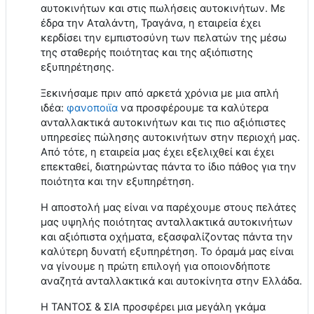
αυτοκινήτων και στις πωλήσεις αυτοκινήτων. Με
έδρα την Αταλάντη, Τραγάνα, η εταιρεία έχει
κερδίσει την εμπιστοσύνη των πελατών της μέσω
της σταθερής ποιότητας και της αξιόπιστης
εξυπηρέτησης.
Ξεκινήσαμε πριν από αρκετά χρόνια με μια απλή
ιδέα:
φανοποιϊα
να προσφέρουμε τα καλύτερα
ανταλλακτικά αυτοκινήτων και τις πιο αξιόπιστες
υπηρεσίες πώλησης αυτοκινήτων στην περιοχή μας.
Από τότε, η εταιρεία μας έχει εξελιχθεί και έχει
επεκταθεί, διατηρώντας πάντα το ίδιο πάθος για την
ποιότητα και την εξυπηρέτηση.
Η αποστολή μας είναι να παρέχουμε στους πελάτες
μας υψηλής ποιότητας ανταλλακτικά αυτοκινήτων
και αξιόπιστα οχήματα, εξασφαλίζοντας πάντα την
καλύτερη δυνατή εξυπηρέτηση. Το όραμά μας είναι
να γίνουμε η πρώτη επιλογή για οποιονδήποτε
αναζητά ανταλλακτικά και αυτοκίνητα στην Ελλάδα.
Η ΤΑΝΤΟΣ & ΣΙΑ προσφέρει μια μεγάλη γκάμα