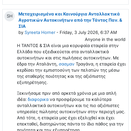
Μεταχειρισμένα και Καινούργια Ανταλλακτικά
SH
Αγροτικών Αυτοκινήτων από την Τάντος Παν. &
ΣΙΑ
by
Syreeta Horner
- Friday, 3 July 2026, 6:37 AM
Anyone in the world
Η ΤΑΝΤΟΣ & ΣΙΑ είναι μια κορυφαία εταιρεία στην
Ελλάδα που εξειδικεύεται στα ανταλλακτικά
αυτοκινήτων και στις πωλήσεις αυτοκινήτων. Με
έδρα την Αταλάντη,
σασμαν
Τραγάνα, η εταιρεία έχει
κερδίσει την εμπιστοσύνη των πελατών της μέσω
της σταθερής ποιότητας και της αξιόπιστης
εξυπηρέτησης.
Ξεκινήσαμε πριν από αρκετά χρόνια με μια απλή
ιδέα:
διαφορικα
να προσφέρουμε τα καλύτερα
ανταλλακτικά αυτοκινήτων και τις πιο αξιόπιστες
υπηρεσίες πώλησης αυτοκινήτων στην περιοχή μας.
Από τότε, η εταιρεία μας έχει εξελιχθεί και έχει
επεκταθεί, διατηρώντας πάντα το ίδιο πάθος για την
ποιότητα και την εξυπηρέτηση.