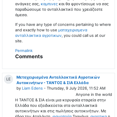
ανάγκες σας,
καμπινες
και θα φροντίσουμε να σας
παραδώσουμε το ανταλλακτικό που χρειάζεστε
άμεσα.
If you have any type of concerns pertaining to where
and exactly how to use
ματαχειρισμενα
ανταλλακτικα αγροτικων
, you could call us at our
site.
Permalink
Comments
Μεταχειρισμένα Ανταλλακτικά Αγροτικών
LE
Αυτοκινήτων - ΤΑΝΤΟΣ & ΣΙΑ Ελλάδα
by
Liam Edens
- Thursday, 9 July 2026, 11:52 AM
Anyone in the world
Η ΤΑΝΤΟΣ & ΣΙΑ είναι μια κορυφαία εταιρεία στην
Ελλάδα που εξειδικεύεται στα ανταλλακτικά
αυτοκινήτων και στις πωλήσεις αυτοκινήτων. Με
έδρα την Αταλάντη,
φανοποιϊα
Τραγάνα,
αγροτικα
η