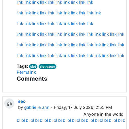
link
link
link
link
link
link
link
link
link
link
link
link
link
link
link
link
link
link
link
link
link
link
link
link
link
link
link
link
link
link
link
link
link
link
link
link
link
link
link
link
link
link
link
link
link
li
link
link
link
link
link
link
link
link
link
link
link
link
link
link
li
link
link
link
link
link
link
link
link
link
link
link
link
link
link
li
Tags:
slot
slot gacor
Permalink
Comments
seo
ga
by
gabrielle ann
- Friday, 17 July 2026, 2:55 PM
Anyone in the world
bl
bl
bl
bl
bl
bl
bl
bl
bl
bl
bl
bl
bl
bl
bl
bl
bl
bl
bl
bl
bl
bl
bl
bl
b