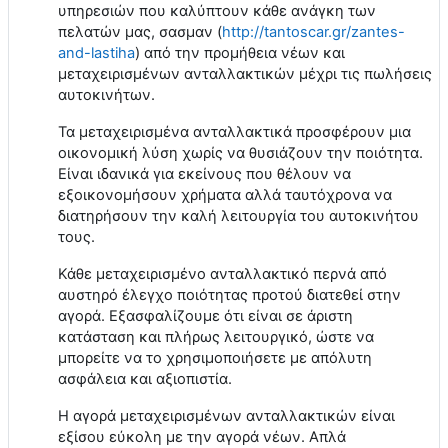
υπηρεσιών που καλύπτουν κάθε ανάγκη των
πελατών μας, σασμαν (
http://tantoscar.gr/zantes-
and-lastiha
) από την προμήθεια νέων και
μεταχειρισμένων ανταλλακτικών μέχρι τις πωλήσεις
αυτοκινήτων.
Τα μεταχειρισμένα ανταλλακτικά προσφέρουν μια
οικονομική λύση χωρίς να θυσιάζουν την ποιότητα.
Είναι ιδανικά για εκείνους που θέλουν να
εξοικονομήσουν χρήματα αλλά ταυτόχρονα να
διατηρήσουν την καλή λειτουργία του αυτοκινήτου
τους.
Κάθε μεταχειρισμένο ανταλλακτικό περνά από
αυστηρό έλεγχο ποιότητας προτού διατεθεί στην
αγορά. Εξασφαλίζουμε ότι είναι σε άριστη
κατάσταση και πλήρως λειτουργικό, ώστε να
μπορείτε να το χρησιμοποιήσετε με απόλυτη
ασφάλεια και αξιοπιστία.
Η αγορά μεταχειρισμένων ανταλλακτικών είναι
εξίσου εύκολη με την αγορά νέων. Απλά