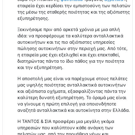
εταιρεία έχει κερδίσει την εμπιστοσύνη των πελατών
της μέσω της σταθερής ποιότητας και της αξιόπιστης
εξυπηρέτησης.
Ξεκινήσαμε πριν από αρκετά χρόνια με μια απλή
ιδέα: να προσφέρουμε τα καλύτερα ανταλλακτικά
αυτοκινήτων και τις πιο αξιόπιστες υπηρεσίες
πώλησης αυτοκινήτων στην περιοχή μας. Από τότε,
η εταιρεία μας έχει εξελιχθεί και έχει επεκταθεί,
διατηρώντας πάντα το ίδιο πάθος για την ποιότητα
και την εξυπηρέτηση.
Η αποστολή μας είναι να παρέχουμε στους πελάτες
μας υψηλής ποιότητας ανταλλακτικά αυτοκινήτων
και αξιόπιστα οχήματα, εξασφαλίζοντας πάντα την
καλύτερη δυνατή εξυπηρέτηση. Το όραμά μας είναι
να γίνουμε η πρώτη επιλογή για οποιονδήποτε
αναζητά ανταλλακτικά και αυτοκίνητα στην Ελλάδα.
Η ΤΑΝΤΟΣ & ΣΙΑ προσφέρει μια μεγάλη γκάμα
υπηρεσιών που καλύπτουν κάθε ανάγκη των
πελατών μας, από την προμήθεια νέων και