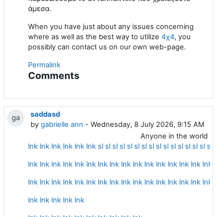
άμεσα.
When you have just about any issues concerning
where as well as the best way to utilize
4χ4
, you
possibly can contact us on our own web-page.
Permalink
Comments
saddasd
ga
by
gabrielle ann
- Wednesday, 8 July 2026, 9:15 AM
Anyone in the world
lnk
lnk
lnk
lnk
lnk
lnk
sl
sl
sl
sl
sl
sl
sl
sl
sl
sl
sl
sl
sl
sl
sl
sl
s
lnk
lnk
lnk
lnk
lnk
lnk
lnk
lnk
lnk
lnk
lnk
lnk
lnk
lnk
lnk
lnk
lnk
lnk
lnk
lnk
lnk
lnk
lnk
lnk
lnk
lnk
lnk
lnk
lnk
lnk
lnk
lnk
lnk
lnk
lnk
lnk
lnk