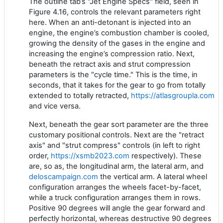
The outline tab’s "Jet Engine Specs" field, seen in
Figure 4.16, controls the relevant parameters right
here. When an anti-detonant is injected into an
engine, the engine’s combustion chamber is cooled,
growing the density of the gases in the engine and
increasing the engine’s compression ratio. Next,
beneath the retract axis and strut compression
parameters is the "cycle time." This is the time, in
seconds, that it takes for the gear to go from totally
extended to totally retracted,
https://atlasgroupla.com
and vice versa.
Next, beneath the gear sort parameter are the three
customary positional controls. Next are the "retract
axis" and "strut compress" controls (in left to right
order,
https://xsmb2023.com
respectively). These
are, so as, the longitudinal arm, the lateral arm, and
deloscampaign.com
the vertical arm. A lateral wheel
configuration arranges the wheels facet-by-facet,
while a truck configuration arranges them in rows.
Positive 90 degrees will angle the gear forward and
perfectly horizontal, whereas destructive 90 degrees