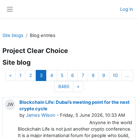
Skip to main content
Log in
Side panel
Site blogs
Blog entries
Project Clear Choice
Site blog
Previous page
Page 1
Page 2
Page 3
Page 4
Page 5
Page 6
Page 7
Page 8
Page 9
Page 10
«
1
2
3
4
5
6
7
8
9
10
…
Page 8460
Next page
8460
»
Blockchain Life: Dubai’s meeting point for the next
JW
crypto cycle
by
James Wilson
- Friday, 5 June 2026, 10:33 AM
Anyone in the world
Blockchain Life is not just another crypto conference.
It is a major international forum for people who build,