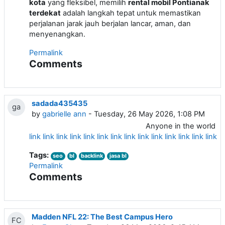
kota
yang fleksibel, memilih
rental mobil Pontianak
terdekat
adalah langkah tepat untuk memastikan
perjalanan jarak jauh berjalan lancar, aman, dan
menyenangkan.
Permalink
Comments
sadada435435
ga
by
gabrielle ann
- Tuesday, 26 May 2026, 1:08 PM
Anyone in the world
link
link
link
link
link
link
link
link
link
link
link
link
link
link
li
Tags:
seo
bl
backlink
jasa bl
Permalink
Comments
Madden NFL 22: The Best Campus Hero
FC